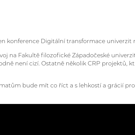
den konference Digitální transformace univerzit
voj na Fakultě filozofické Západočeské univerzity
odně není cizí. Ostatně několik CRP projektů, kt
tématům bude mít co říct a s lehkostí a grácií p