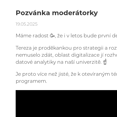
Pozvánka moderátorky
19.05.2025
Máme radost 🥳, že i v letos bude první 
Tereza je proděkankou pro strategii a roz
nemuselo zdát, oblast digitalizace jí rozh
datové analytiky na naší univerzitě. ☝️
Je proto více než jisté, že k otevíraným 
programem.