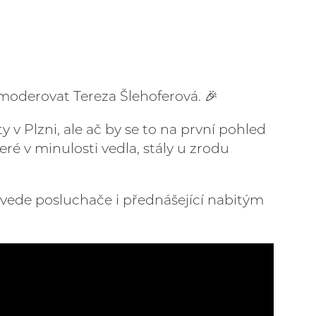
 moderovat Tereza Šlehoferová. 🎉
 v Plzni, ale ač by se to na první pohled
eré v minulosti vedla, stály u zrodu
rovede posluchače i přednášející nabitým