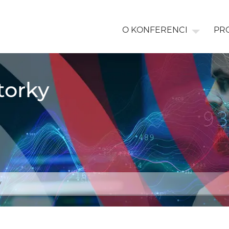
O KONFERENCI
PR
torky
y